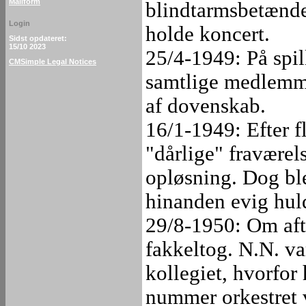
Mailform
blindtarmsbetændel
Login
holde koncert.
Sidst opdateret:
15/10 2023
25/4-1949: På spill
CMSimple Legal Notices
samtlige medlemme
af dovenskab.
16/1-1949: Efter f
"dårlige" fraværels
opløsning. Dog ble
hinanden evig hul
29/8-1950: Om afte
fakkeltog. N.N. va
kollegiet, hvorfor
nummer orkestret v