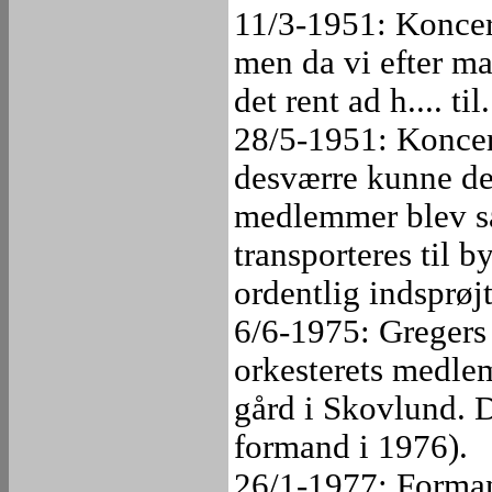
11/3-1951: Koncer
men da vi efter ma
det rent ad h.... til.
28/5-1951: Koncer
desværre kunne det
medlemmer blev så 
transporteres til b
ordentlig indsprøj
6/6-1975: Gregers 
orkesterets medle
gård i Skovlund. D
formand i 1976).
26/1-1977: Formand