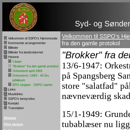
Syd- og Sønderj
Velkommen til SSPO's Hj
Velkommen til SSPO's Hjemmeside
fra den gamle protokol
Kommende arrangementer
Billeder
"Brokker" fra de
Billeder fra landsstævnet
Historie
Citater
13/6-1947: Orkestr
"Brokker" fra den gamle protokol
Orkesteret april 1965
på Spangsberg San
Orkesteret i 1983 - 40 års
jubilæum
store "salatfad" p
EPO stopper - SSPO starter
Links
nævneværdig skad
Musiklinks
SSPO's bestyrelse
Kontakt
Translation
15/1-1949: Grunde
Sitemap
tubablæser nu lig
Print version