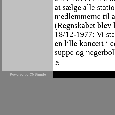
at sælge alle stat
medlemmerne til a
(Regnskabet blev 
18/12-1977: Vi st
en lille koncert i
suppe og negerboll
©
Powered by CMSimple
<